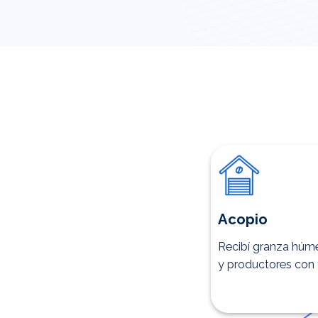
Acopio
Recibí granza húme
y productores con t